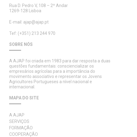
Rua D. Pedro V, 108 – 2º Andar
1269-128 Lisboa
E-mail:
ajap@ajap.pt
Tef: (+351) 213 244 970
SOBRE NÓS
A AJAP foi criada em 1983 para dar resposta a duas
questões fundamentais: consciencializar os
empresários agrícolas para a importância do
movimento associativo e representar os Jovens
Agricultores Portugueses a nível nacional e
internacional.
MAPA DO SITE
A AJAP
SERVIÇOS
FORMAÇÃO
COOPERAÇÃO